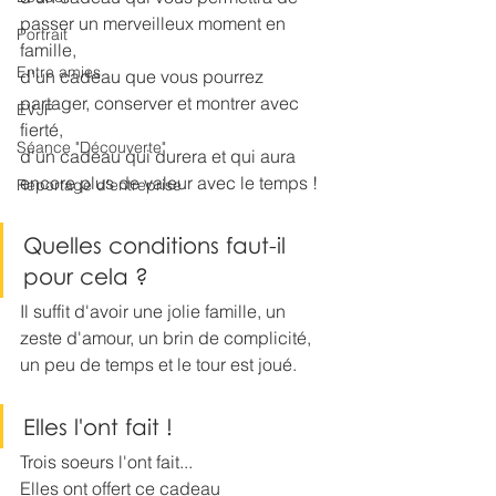
passer un merveilleux moment en 
Portrait
famille,
Entre amies
d'un cadeau que vous pourrez 
partager, conserver et montrer avec 
EVJF
fierté,
Séance "Découverte"
d'un cadeau qui durera et qui aura 
encore plus de valeur avec le temps !
Reportage d'entreprise
Quelles conditions faut-il 
pour cela ?
Il suffit d'avoir une jolie famille, un 
zeste d'amour, un brin de complicité, 
un peu de temps et le tour est joué.
Elles l'ont fait !
Trois soeurs l'ont fait... 
Elles ont offert ce cadeau 