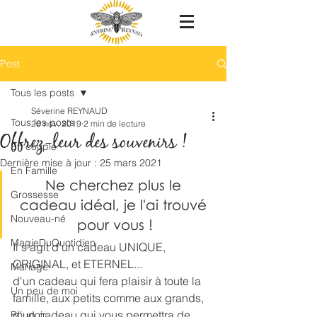
Post
Tous les posts
Séverine REYNAUD
Tous les posts
20 nov. 2019
2 min de lecture
Offrez-leur des souvenirs !
En couple
Dernière mise à jour :
25 mars 2021
En Famille
Ne cherchez plus le 
Grossesse
cadeau idéal, je l'ai trouvé 
Nouveau-né
pour vous !
MagieDuQuotidien
Il s'agit d'un cadeau UNIQUE, 
ORIGINAL, et ETERNEL...
Mariage
d'un cadeau qui fera plaisir à toute la 
Un peu de moi
famille, aux petits comme aux grands,
d'un cadeau qui vous permettra de 
Boudoir