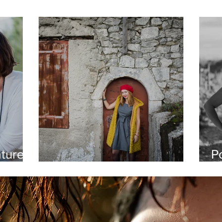
turel -
P
Elle a eut 20 ans !
n
atrice