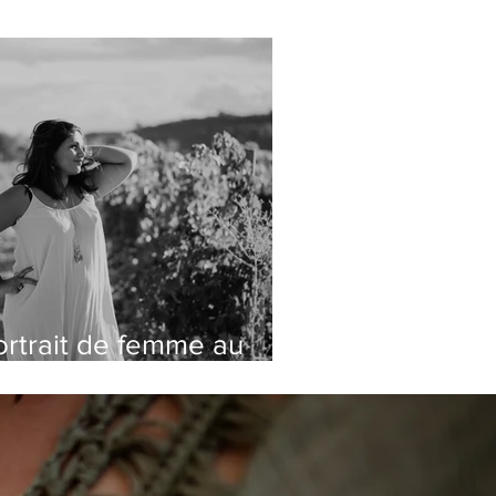
ortrait de femme au
aturel