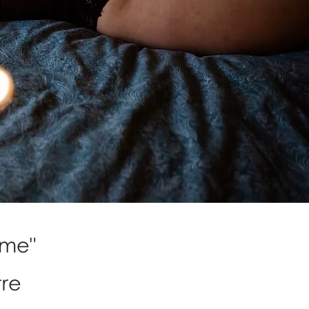
mme"
re