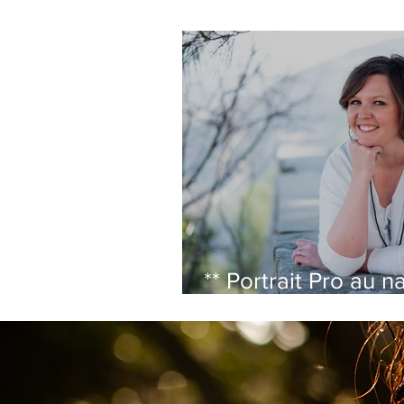
** Portrait Pro au na
Isabelle Ablain ,
thérapeute et form
**