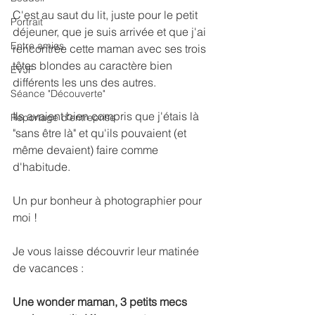
C'est au saut du lit, juste pour le petit 
Portrait
déjeuner, que je suis arrivée et que j'ai 
Entre amies
rencontrée cette maman avec ses trois 
têtes blondes au caractère bien 
EVJF
différents les uns des autres.
Séance "Découverte"
Ils avaient bien compris que j'étais là 
Reportage d'entreprise
"sans être là" et qu'ils pouvaient (et 
même devaient) faire comme 
d'habitude.
Un pur bonheur à photographier pour 
moi !
Je vous laisse découvrir leur matinée 
de vacances :
Une wonder maman, 3 petits mecs 