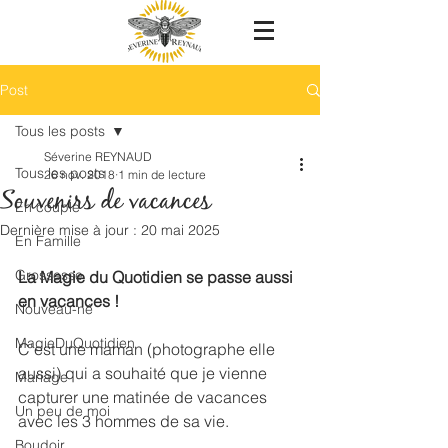
Post
Tous les posts
Séverine REYNAUD
Tous les posts
26 nov. 2018
1 min de lecture
Souvenirs de vacances
En couple
Dernière mise à jour :
20 mai 2025
En Famille
Grossesse
La Magie du Quotidien se passe aussi 
en vacances !
Nouveau-né
MagieDuQuotidien
C'est une maman (photographe elle 
aussi) qui a souhaité que je vienne 
Mariage
capturer une matinée de vacances 
Un peu de moi
avec les 3 hommes de sa vie. 
Boudoir