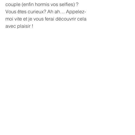
couple (enfin hormis vos selfies) ?
Vous êtes curieux? Ah ah… Appelez-
moi vite et je vous ferai découvrir cela 
avec plaisir !
10- Pour le plaisir !!!
Eh oui, faire une séance photo de 
Couple est avant tout un PLAISIR ! 