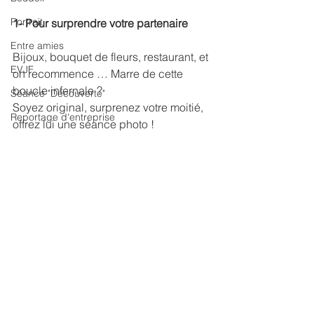
Portrait
1- Pour surprendre votre partenaire
Entre amies
Bijoux, bouquet de fleurs, restaurant, et 
EVJF
on recommence … Marre de cette 
boucle infernale ?
Séance "Découverte"
Soyez original, surprenez votre moitié, 
Reportage d'entreprise
offrez lui une séance photo !