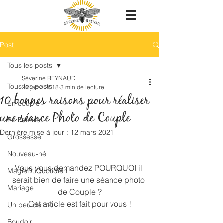
Post
Tous les posts
Séverine REYNAUD
Tous les posts
22 janv. 2018
3 min de lecture
10 bonnes raisons pour réaliser
En couple
une séance Photo de Couple
En Famille
Dernière mise à jour :
12 mars 2021
Grossesse
Nouveau-né
Vous vous demandez POURQUOI il 
MagieDuQuotidien
serait bien de faire une séance photo 
Mariage
de Couple ?
Cet article est fait pour vous !
Un peu de moi
Boudoir